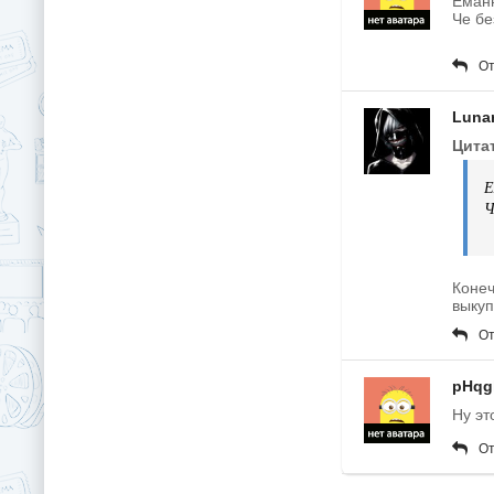
Еман
Че бе
От
Luna
Цита
Е
Ч
Конеч
выкуп
От
pHqg
Ну эт
От