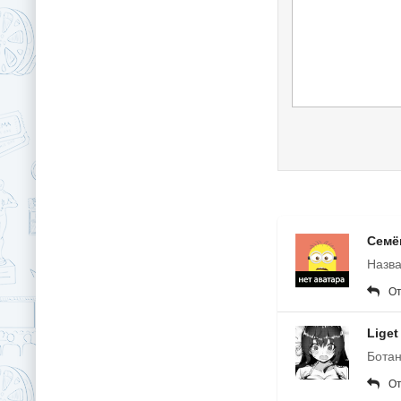
Семё
Назва
От
Liget
Ботан
От