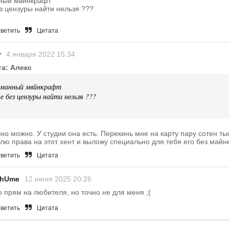
ный мвйнкрафт
з цензуры найти нельзя ???
ветить
Цитата
r
4 января 2022 15:34
та: Алекс
манный мвйнкрафт
е без цензуры найти нельзя ???
но можно. У студии она есть. Перекинь мне на карту пару сотен тыс
лю права на этот хент и выложу специально для тебя его без майн
ветить
Цитата
hUme
12 июня 2025 20:26
о прям на любителя, но точно не для меня ;(
ветить
Цитата