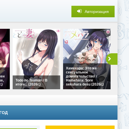
Авторизация
1LDK+JK
Хамехара: Это же
Doukyo
сексуальное
Hatsu E
мен
домогательство! /
Animati
е,
Todo no Tsumari / В
Hamehara: Sore
студия
.)
итоге... (2026г.)
sekuhara desu (2026г.)
(2023г.)
 ГОД