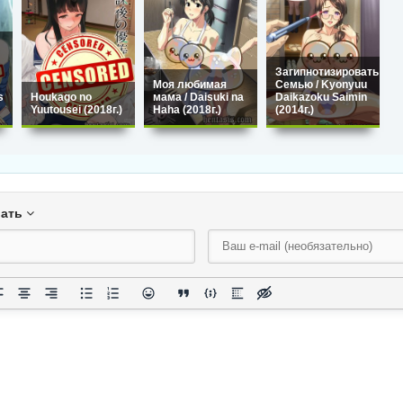
Загипнотизировать
Моя любимая
Семью / Kyonyuu
s
Houkago no
мама / Daisuki na
Daikazoku Saimin
Yuutousei (2018г.)
Haha (2018г.)
(2014г.)
вать