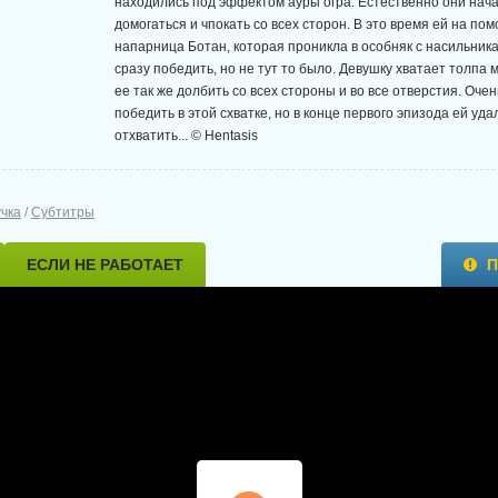
находились под эффектом ауры огра. Естественно они нача
домогаться и чпокать со всех сторон. В это время ей на по
напарница Ботан, которая проникла в особняк с насильник
сразу победить, но не тут то было. Девушку хватает толпа 
ее так же долбить со всех стороны и во все отверстия. Оче
победить в этой схватке, но в конце первого эпизода ей уда
отхватить... © Hentasis
учка
/
Субтитры
ЕСЛИ НЕ РАБОТАЕТ
П