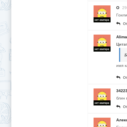
О
29
Гоили
От
Alim
Цитат
Б
имя к
От
3422
блин 
От
Алек