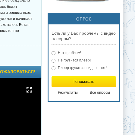
ли ее сексуально
мощь бежит
ами и решила всех
мужиков и начинает
ОПРОС
нь хотелось Ботан
лось только
Есть ли у Вас проблемы с видео
плеером?
Нет проблем!
Не грузится плеер!
Плеер грузится, видео - нет!
ОЖАЛОВАТЬСЯ!
Голосовать
Результаты
Все опросы