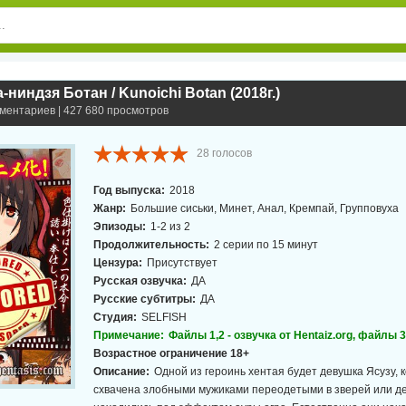
ниндзя Ботан / Kunoichi Botan (2018г.)
мментариев | 427 680 просмотров
28
голосов
Год выпуска:
2018
Жанр:
Большие сиськи, Минет, Анал, Кремпай, Групповуха
Эпизоды:
1-2 из 2
Продолжительность:
2 серии по 15 минут
Цензура:
Присутствует
Русская озвучка:
ДА
Русские субтитры:
ДА
Студия:
SELFISH
Примечание:
Файлы 1,2 - озвучка от Hentaiz.org, файлы 3
Возрастное ограничение 18+
Описание:
Одной из героинь хентая будет девушка Ясузу, 
схвачена злобными мужиками переодетыми в зверей или д