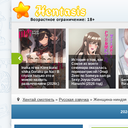
История о том, как
Сомэя из моего
Inaka ni wa Kore kurai
семинара оказалась
shika Goraku ga Nai / В
порноактрисой / Onaji
глуши только это и
Zemi no Someya-san ga
можно назвать
Sexy Joyuu Datta
Без
развлечением (2026г.)
Hanashi (2026 год)
Fura
Хентай смотреть
»
Русская озвучка
» Женщина-ниндзя Бо
202