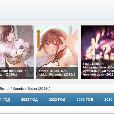
Fuufu Koukan:
Modorenai Yoru / Об
нравственность /
Хочу ещё раз / Mou
супругами ~Он лучш
chi (2026г.)
Ichido, Shitemitai (2026г.)
чем мой муж~ (2023г
тан / Kunoichi Botan (2018г.)
4 ГОД
2023 ГОД
2022 ГОД
2021 ГОД
2020