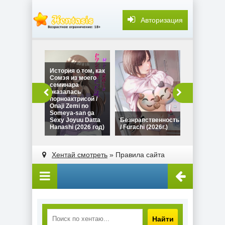
Авторизация
История о том, как
Сомэя из моего
семинара
оказалась
порноактрисой /
Onaji Zemi no
Someya-san ga
Хочу ещё ра
Sexy Joyuu Datta
Безнравственность
Mou Ichido,
Hanashi (2026 год)
/ Furachi (2026г.)
Shitemitai (
Хентай смотреть
» Правила сайта
Найти