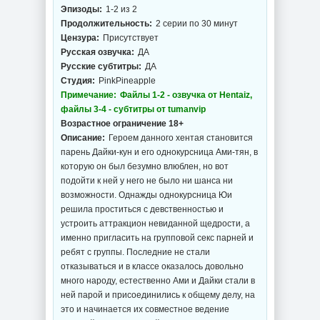
Эпизоды:
1-2 из 2
Продолжительность:
2 серии по 30 минут
Цензура:
Присутствует
Русская озвучка:
ДА
Русские субтитры:
ДА
Студия:
PinkPineapple
Примечание:
Файлы 1-2 - озвучка от Hentaiz,
файлы 3-4 - субтитры от tumanvip
Возрастное ограничение 18+
Описание:
Героем данного хентая становится
парень Дайки-кун и его однокурсница Ами-тян, в
которую он был безумно влюблен, но вот
подойти к ней у него не было ни шанса ни
возможности. Однажды однокурсница Юи
решила проститься с девственностью и
устроить аттракцион невиданной щедрости, а
именно пригласить на групповой секс парней и
ребят с группы. Последние не стали
отказываться и в классе оказалось довольно
много народу, естественно Ами и Дайки стали в
ней парой и присоединились к общему делу, на
это и начинается их совместное ведение