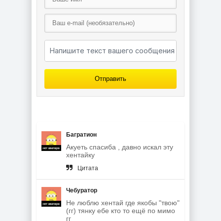
Отправить
Багратион
Акуеть спасиба , давно искал эту
хентайку
Цитата
Чебуратор
Не люблю хентай где якобы "твою"
(гг) тянку ебе кто то ещё по мимо
гг