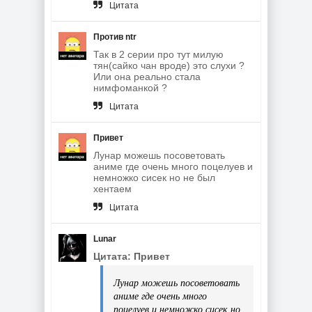
Цитата
Против ntr
Так в 2 серии про тут милую
тян(сайко чан вроде) это слухи ?
Или она реально стала
нимфоманкой ?
Цитата
Привет
Лунар можешь посоветовать
аниме где очень много поцелуев и
немножко сисек но не был
хентаем
Цитата
Lunar
Цитата: Привет
Лунар можешь посоветовать
аниме где очень много
поцелуев и немножко сисек но