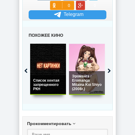
Telegram
ПОХОЖЕЕ КИНО
Эроманга /
Любовная жи
Список хентая
Eromanga
принцесс! /
запрещенного
Mitaina Koi Shiyo
Hime-sama L
РКН
(2008г.)
Life! (2019г.)
Прокомментировать