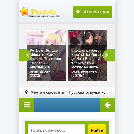
Авторизация
История о т
Сомэя из м
So_Low - Futago
Inaka ni wa Kore
семинара
Shimai to Katei
kurai shika Goraku
оказалась
Kyoshi / Так низко
ga Nai / В глуши
порноактри
~Сёстры-
только это и
Onaji Zemi 
близнецы и
можно назвать
Someya-san
репетитор~
развлечением
Sexy Joyuu
(2023г.)
(2026г.)
Hanashi (20
Хентай смотреть
»
Русская озвучка
» Выбор по любви / Love Selection: The Animation (2008г.)
Найти