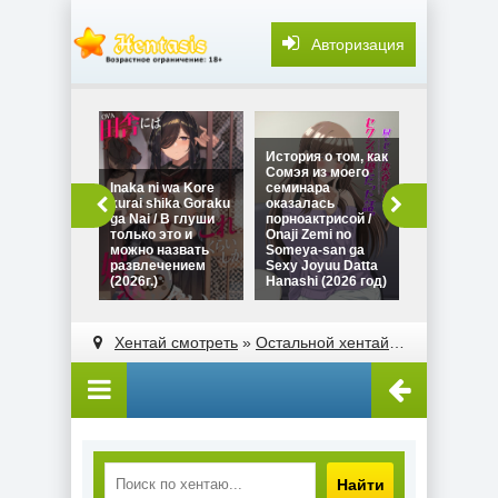
Авторизация
История о том, как
Сомэя из моего
Inaka ni wa Kore
семинара
kurai shika Goraku
оказалась
ga Nai / В глуши
порноактрисой /
только это и
Onaji Zemi no
можно назвать
Someya-san ga
развлечением
Sexy Joyuu Datta
Безнравст
(2026г.)
Hanashi (2026 год)
/ Furachi (20
Хентай смотреть
»
Остальной хентай
» Проблема с 
Найти