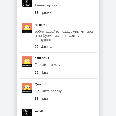
Temm
, принял
Цитата
no name
ребят давайте поддержим лунара
и не буем смотреть хент у
конкурентов
Цитата
стиврома
Примите и мой
Цитата
Qwe
Примите заявку
Цитата
Lunar