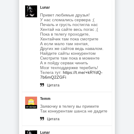
Lunar
Привет любимые друзья!
У нас сломались сервера ;(
Печаль и грусть постигла нас
Хентай на сайте весь погас ;(
Пока в телегу проходите,
Хентайчик там пока смотрите
А если мало там хентая,
Других же сайтов ведь навалом.
Найдите сайты конкурентом
Смотрите там пока в моменте
А я пойду сервак чинить
Мозг техподдержке теребить!
Телега тут:
https://t.me/+kRYdQ-
7b6mQ2ZGFi
Цитата
Temm
Заявочку в телегу вы примите
Так конкурентам шанса не дадите
Цитата
Lunar