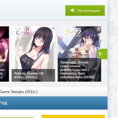
Авторизация
1LDK+JK
Хамехара: Это же
Doukyo
сексуальное
Hatsu E
мен
домогательство! /
Animati
е,
Todo no Tsumari / В
Hamehara: Sore
студия
.)
итоге... (2026г.)
sekuhara desu (2026г.)
(2023г.)
Game Seisaku (2011г.)
 ГОД