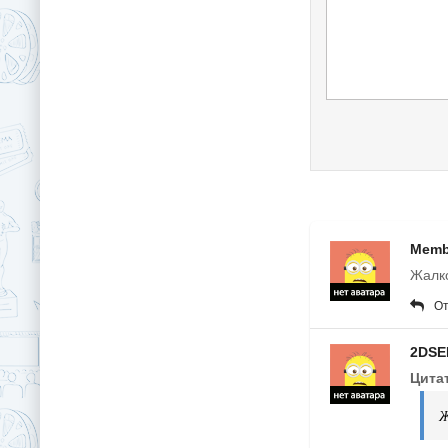
Memb
Жалко
От
2DSE
Цита
Ж