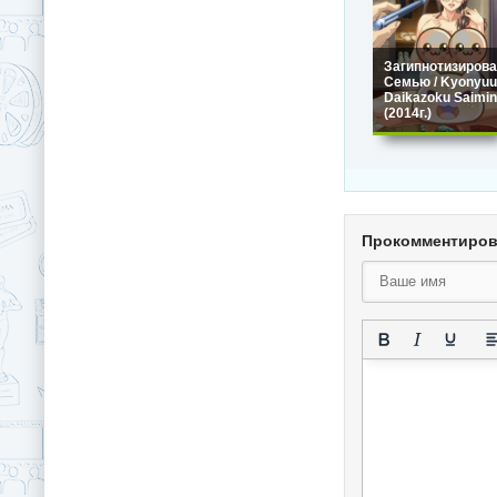
Загипнотизирова
Семью / Kyonyuu
Daikazoku Saimin
(2014г.)
Прокомментиро