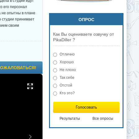
 Дела в студии идут
то его персонал
а не опытны в плане
ор студии принимает
ОПРОС
нием своим
Как Вы оцениваете озвучку от
PikaDiller ?
Отлично
Хорошо
ОЖАЛОВАТЬСЯ!
Не плохо
Так себе
Отстой
Кто это?
Голосовать
Результаты
Все опросы