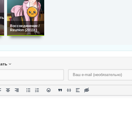
ть
Воссоединение /
Reunion (2011г.)
вать