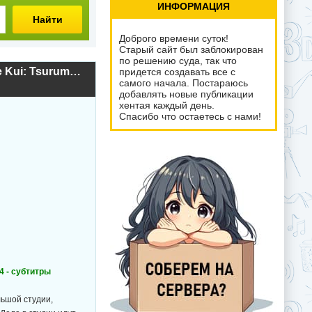
ИНФОРМАЦИЯ
Найти
Доброго времени суток!
Старый сайт был заблокирован
по решению суда, так что
Пожиратели мечты: Формула сношения. Игровое издание / Yume Kui: Tsurumiku Shiki Game Seisaku (2011г.)
придется создавать все с
самого начала. Постараюсь
добавлять новые публикации
хентая каждый день.
Спасибо что остаетесь с нами!
,4 - субтитры
льшой студии,