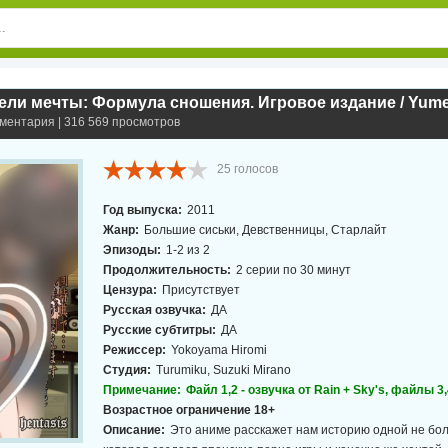
мментария | 316 569 просмотров
25
голосов
Год выпуска:
2011
Жанр:
Большие сиськи, Девственницы, Старлайт
Эпизоды:
1-2 из 2
Продолжительность:
2 серии по 30 минут
Цензура:
Присутствует
Русская озвучка:
ДА
Русские субтитры:
ДА
Режиссер:
Yokoyama Hiromi
Студия:
Turumiku, Suzuki Mirano
Примечание:
Файл 1,2 - озвучка от Rain + Sky's, файлы 3
Возрастное ограничение 18+
Описание:
Это аниме расскажет нам историю одной не бо