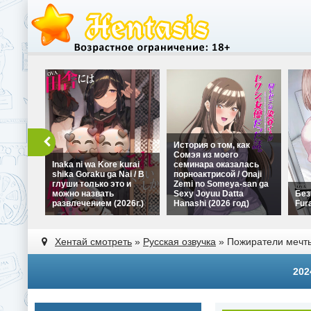
История о том, как
Сомэя из моего
Inaka ni wa Kore kurai
семинара оказалась
shika Goraku ga Nai / В
порноактрисой / Onaji
глуши только это и
Zemi no Someya-san ga
можно назвать
Sexy Joyuu Datta
Без
развлечением (2026г.)
Hanashi (2026 год)
Fura
Хентай смотреть
»
Русская озвучка
» Пожиратели мечты:
202