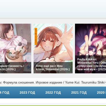
Fuufu Koukan:
Modorenai Yoru / Об
нравственность /
Хочу ещё раз / Mou
супругами ~Он лучш
chi (2026г.)
Ichido, Shitemitai (2026г.)
чем мой муж~ (2023г
 Формула сношения. Игровое издание / Yume Kui: Tsurumiku Shiki 
4 ГОД
2023 ГОД
2022 ГОД
2021 ГОД
2020