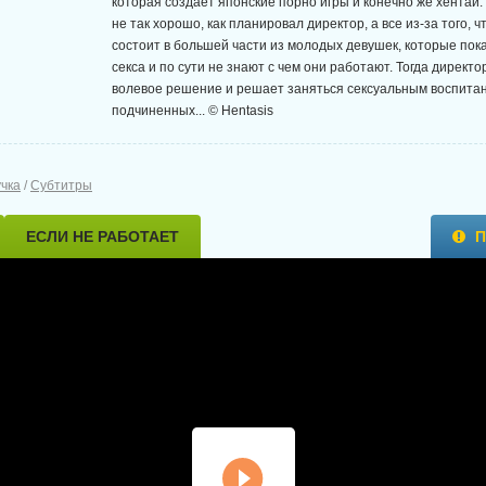
которая создает японские порно игры и конечно же хентай.
не так хорошо, как планировал директор, а все из-за того, ч
состоит в большей части из молодых девушек, которые пок
секса и по сути не знают с чем они работают. Тогда директ
волевое решение и решает заняться сексуальным воспита
подчиненных... © Hentasis
учка
/
Субтитры
ЕСЛИ НЕ РАБОТАЕТ
П