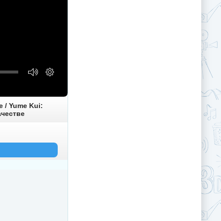
 / Yume Kui:
ачестве