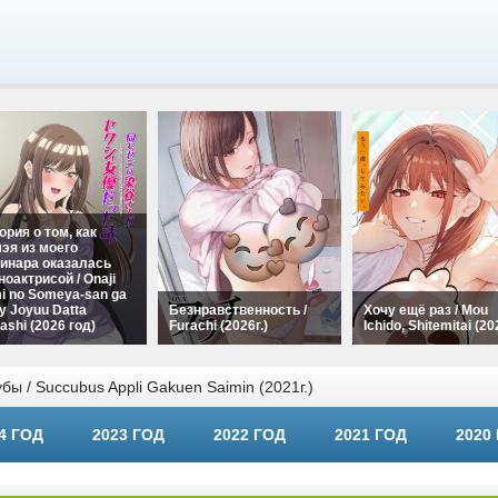
ория о том, как
эя из моего
инара оказалась
ноактрисой / Onaji
i no Someya-san ga
y Joyuu Datta
Безнравственность /
Хочу ещё раз / Mou
ashi (2026 год)
Furachi (2026г.)
Ichido, Shitemitai (20
ы / Succubus Appli Gakuen Saimin (2021г.)
4 ГОД
2023 ГОД
2022 ГОД
2021 ГОД
2020