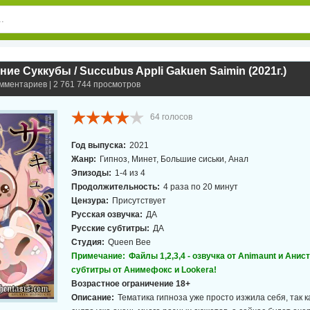
ие Суккубы / Succubus Appli Gakuen Saimin (2021г.)
омментариев | 2 761 744 просмотров
64
голосов
Год выпуска:
2021
Жанр:
Гипноз, Минет, Большие сиськи, Анал
Эпизоды:
1-4 из 4
Продолжительность:
4 раза по 20 минут
Цензура:
Присутствует
Русская озвучка:
ДА
Русские субтитры:
ДА
Студия:
Queen Bee
Примечание:
Файлы 1,2,3,4 - озвучка от Animaunt и Анист
cубтитры от Анимефокс и Lookera!
Возрастное ограничение 18+
Описание:
Тематика гипноза уже просто изжила себя, так к