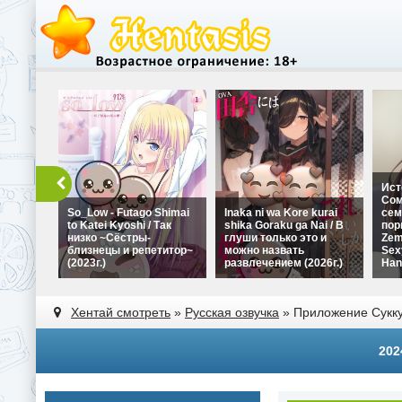
Ист
Сом
So_Low - Futago Shimai
Inaka ni wa Kore kurai
сем
to Katei Kyoshi / Так
shika Goraku ga Nai / В
пор
низко ~Сёстры-
глуши только это и
Zem
близнецы и репетитор~
можно назвать
Sex
(2023г.)
развлечением (2026г.)
Han
Хентай смотреть
»
Русская озвучка
» Приложение Суккуб
202