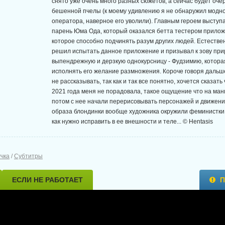
снято уже очень много разных сюжетов, а сейчас будет оче
бешенной пчелы (к моему удивлению я не обнаружил модно
оператора, наверное его уволили). Главным героем выступ
парень Юма Ода, который оказался бетта тестером прило
которое способно подчинять разум других людей. Естествен
решил испытать данное приложение и призывал к зову пр
выпендрежную и дерзкую однокурсницу - Фудзимию, котора
исполнять его желание размножения. Короче говоря дальш
не рассказывать, так как и так все понятно, хочется сказать
2021 года меня не порадовала, такое ощущение что на мангу
потом с нее начали перерисовывать персонажей и движени
образа блондинки вообще художника окружили феминистки 
как нужно исправить в ее внешности и теле... © Hentasis
учка
/
Субтитры
ЕСЛИ НЕ РАБОТАЕТ
П