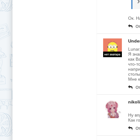
У
Ок. Н
От
Unde
Lunar
Я зна
как В
что-т
напри
столь
Мне к
От
nikol
Ну вп
Как г
От