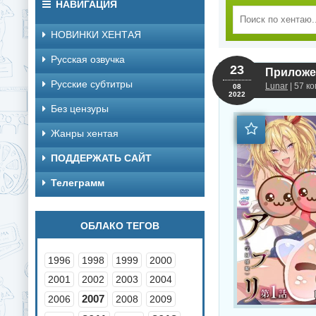
НАВИГАЦИЯ
НОВИНКИ ХЕНТАЯ
Русская озвучка
23
Приложен
Русские субтитры
Lunar
| 57 к
08
2022
Без цензуры
Жанры хентая
ПОДДЕРЖАТЬ САЙТ
Телеграмм
ОБЛАКО ТЕГОВ
1996
1998
1999
2000
2001
2002
2003
2004
2007
2006
2008
2009