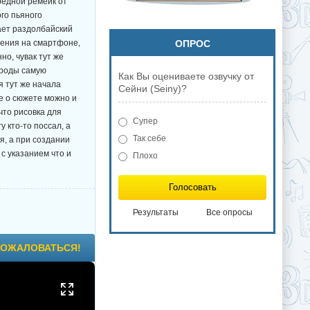
редной ремейк от
го пьяного
ает раздолбайский
жения на смартфоне,
ОПРОС
но, чувак тут же
ироды самую
Как Вы оцениваете озвучку от
я тут же начала
Сейни (Seiny)?
е о сюжете можно и
 что рисовка для
Супер
 кто-то поссал, а
Так себе
я, а при создании
с указанием что и
Плохо
Голосовать
Результаты
Все опросы
ОЖАЛОВАТЬСЯ!