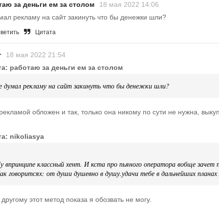
таю за деньги ем за столом
18 мая 2022 14:06
мал рекламу на сайт закинуть что бы денежки шли?
ветить
Цитата
r
18 мая 2022 21:54
та: работаю за деньги ем за столом
е думал рекламу на сайт закинуть что бы денежки шли?
рекламой обложен и так, только она никому по сути не нужна, выку
а: nikoliasya
у впринципе классный хент. И кста про пьяного оператора вобще зачет
ак говоритсях: от души душевно в душу.удачи тебе в дальнейших планах 
 другому этот метод показа я обозвать не могу.