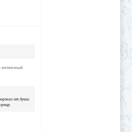
п копеечный.
 поржал от души.
лунар.