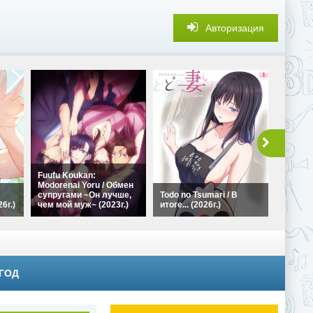
Авторизация
Хамеха
Fuufu Koukan:
сексуа
Modorenai Yoru / Обмен
домога
супругами ~Он лучше,
Todo no Tsumari / В
Hameha
26г.)
чем мой муж~ (2023г.)
итоге... (2026г.)
sekuhar
 ГОД