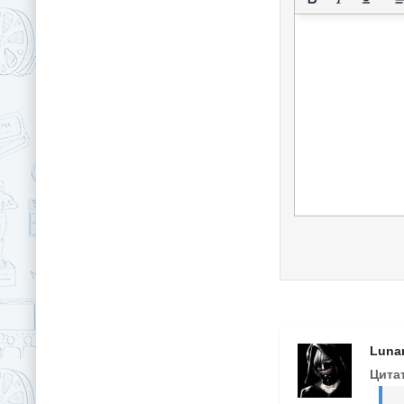
Luna
Цита