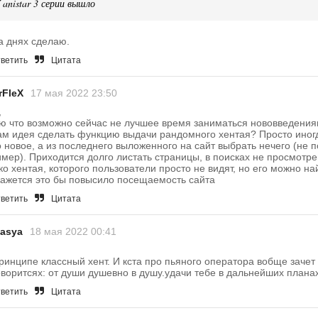
 anistar 3 серии вышло
а днях сделаю.
ветить
Цитата
rFleX
17 мая 2022 23:50
,
ю что возможно сейчас не лучшее время заниматься нововведениям
ам идея сделать функцию выдачи рандомного хентая? Просто иног
о новое, а из последнего выложенного на сайт выбрать нечего (не п
мер). Приходится долго листать страницы, в поисках не просмотре
ко хентая, которого пользователи просто не видят, но его можно на
ажется это бы повысило посещаемость сайта
ветить
Цитата
iasya
18 мая 2022 00:41
ринципе классный хент. И кста про пьяного оператора вобще зачет
оворитсях: от души душевно в душу.удачи тебе в дальнейших плана
ветить
Цитата