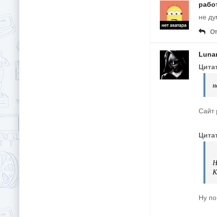
рабо
не ду
От
Luna
Цита
н
Сайт 
Цитат
Н
К
Ну по