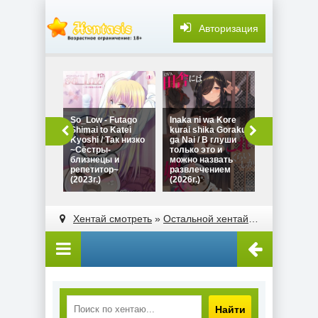
Авторизация
История о т
Сомэя из м
So_Low - Futago
Inaka ni wa Kore
семинара
Shimai to Katei
kurai shika Goraku
оказалась
Kyoshi / Так низко
ga Nai / В глуши
порноактри
~Сёстры-
только это и
Onaji Zemi 
близнецы и
можно назвать
Someya-san
репетитор~
развлечением
Sexy Joyuu
(2023г.)
(2026г.)
Hanashi (20
Хентай смотреть
»
Остальной хентай
» Ошибка / Yar
Найти