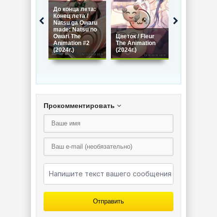
До конца лета:
Конец лета /
Natsu ga Owaru
Shuumatsu
made: Natsu no
Hospital /
Owari The
Цветок / Fleur
Больница
Animation #2
The Animation
Шуумацу
(2024г.)
(2024г.)
(2024г.)
Прокомментировать
Отправить