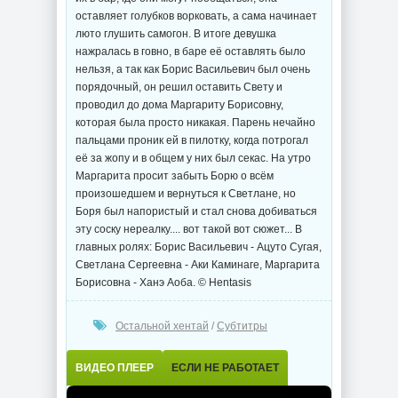
оставляет голубков ворковать, а сама начинает
люто глушить самогон. В итоге девушка
нажралась в говно, в баре её оставлять было
нельзя, а так как Борис Васильевич был очень
порядочный, он решил оставить Свету и
проводил до дома Маргариту Борисовну,
которая была просто никакая. Парень нечайно
пальцами проник ей в пилотку, когда потрогал
её за жопу и в общем у них был секас. На утро
Маргарита просит забыть Борю о всём
произошедшем и вернуться к Светлане, но
Боря был напористый и стал снова добиваться
эту соску нереалку.... вот такой вот сюжет... В
главных ролях: Борис Васильевич - Ацуто Сугая,
Светлана Сергеевна - Аки Каминаге, Маргарита
Борисовна - Ханэ Аоба. © Hentasis
Остальной хентай
/
Субтитры
ВИДЕО ПЛЕЕР
ЕСЛИ НЕ РАБОТАЕТ