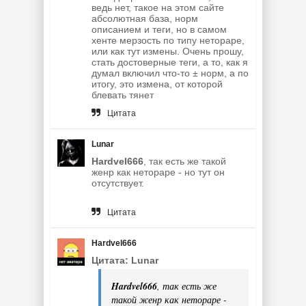
ведь нет, такое на этом сайте
абсолютная база, норм
описанием и теги, но в самом
хенте мерзость по типу нетораре,
или как тут измены. Очень прошу,
стать достоверные теги, а то, как я
думал включил что-то ± норм, а по
итогу, это измена, от которой
блевать тянет
Цитата
Lunar
Hardvel666
, так есть же такой
женр как нетораре - но тут он
отсутствует.
Цитата
Hardvel666
Цитата: Lunar
Hardvel666
, так есть же
такой женр как нетораре -