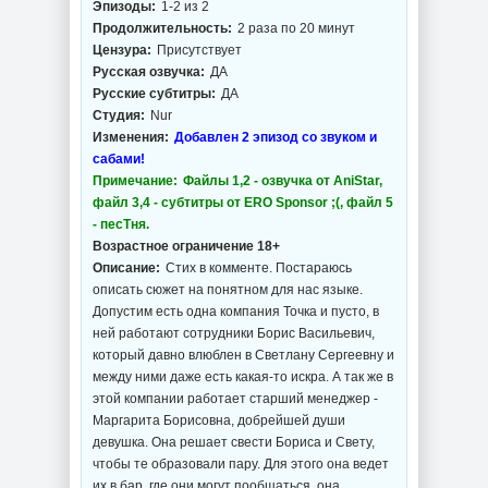
Эпизоды:
1-2 из 2
Продолжительность:
2 раза по 20 минут
Цензура:
Присутствует
Русская озвучка:
ДА
Русские субтитры:
ДА
Студия:
Nur
Изменения:
Добавлен 2 эпизод со звуком и
сабами!
Примечание:
Файлы 1,2 - озвучка от AniStar,
файл 3,4 - субтитры от ERO Sponsor ;(, файл 5
- песТня.
Возрастное ограничение 18+
Описание:
Стих в комменте. Постараюсь
описать сюжет на понятном для нас языке.
Допустим есть одна компания Точка и пусто, в
ней работают сотрудники Борис Васильевич,
который давно влюблен в Светлану Сергеевну и
между ними даже есть какая-то искра. А так же в
этой компании работает старший менеджер -
Маргарита Борисовна, добрейшей души
девушка. Она решает свести Бориса и Свету,
чтобы те образовали пару. Для этого она ведет
их в бар, где они могут пообщаться, она