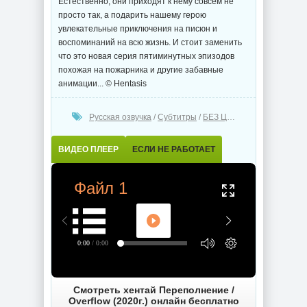
Естественно, они приходят к нему совсем не
просто так, а подарить нашему герою
увлекательные приключения на писюн и
воспоминаний на всю жизнь. И стоит заменить
что это новая серия пятиминутных эпизодов
похожая на пожарника и другие забавные
анимации... © Hentasis
Русская озвучка
/
Субтитры
/
БЕЗ ЦЕНЗУРЫ
ВИДЕО ПЛЕЕР
ЕСЛИ НЕ РАБОТАЕТ
Файл 1
0:00
/ 0:00
Смотреть хентай Переполнение /
Overflow (2020г.) онлайн бесплатно