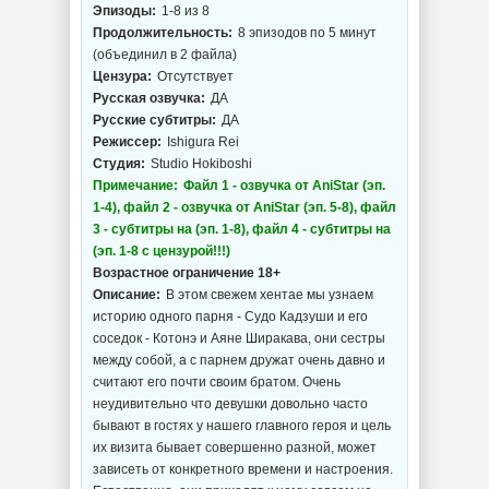
Эпизоды:
1-8 из 8
Продолжительность:
8 эпизодов по 5 минут
(объединил в 2 файла)
Цензура:
Отсутствует
Русская озвучка:
ДА
Русские субтитры:
ДА
Режиссер:
Ishigura Rei
Студия:
Studio Hokiboshi
Примечание:
Файл 1 - озвучка от AniStar (эп.
1-4), файл 2 - озвучка от AniStar (эп. 5-8), файл
3 - субтитры на (эп. 1-8), файл 4 - субтитры на
(эп. 1-8 с цензурой!!!)
Возрастное ограничение 18+
Описание:
В этом свежем хентае мы узнаем
историю одного парня - Судо Кадзуши и его
соседок - Котонэ и Аяне Ширакава, они сестры
между собой, а с парнем дружат очень давно и
считают его почти своим братом. Очень
неудивительно что девушки довольно часто
бывают в гостях у нашего главного героя и цель
их визита бывает совершенно разной, может
зависеть от конкретного времени и настроения.