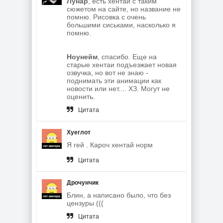
Лунар
, есть хентай с таким
сюжетом на сайте, но название не
помню. Рисовка с очень
большими сиськами, насколько я
помню.
Ноунейм
, спасибо. Еще на
старые хентаи подъезжает новая
озвучка, но вот не знаю -
поднимать эти анимации как
новости или нет.... ХЗ. Могут не
оценить.
Цитата
Хуеглот
Я гей . Кароч хентай норм
Цитата
Дрочунчик
Блин, а написано было, что без
цензуры (((
Цитата