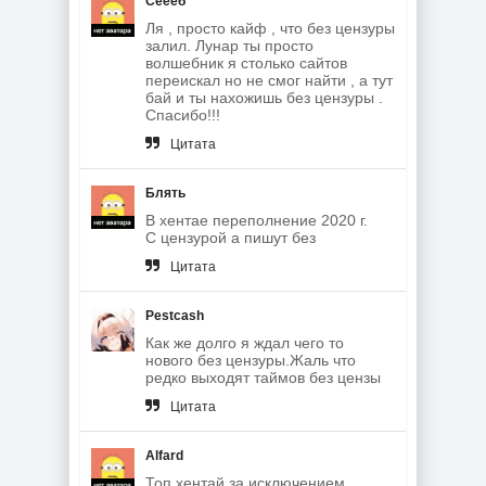
Сеееб
Ля , просто кайф , что без цензуры
залил. Лунар ты просто
волшебник я столько сайтов
переискал но не смог найти , а тут
бай и ты нахожишь без цензуры .
Спасибо!!!
Цитата
Блять
В хентае переполнение 2020 г.
С цензурой а пишут без
Цитата
Pestcash
Как же долго я ждал чего то
нового без цензуры.Жаль что
редко выходят таймов без цензы
Цитата
Alfard
Топ хентай за исключением