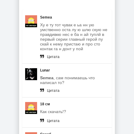
Semea
Ху е ту тот чувак е ьа нн ую
умственно оста лу ю шлю скую не
правдивкю нес е ба н ай туплй в
первый серии главный герой пу
скай к нему пристаю и про сто
контак га н донт у пой
Цитата
Lunar
Semea
, сам понимаешь что
написал то?
Цитата
18 см
Как скачать!?
Цитата