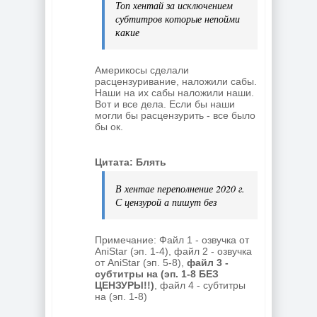
Топ хентай за исключением
субтитров которые непойми
какие
Америкосы сделали
расцензуривание, наложили сабы.
Наши на их сабы наложили наши.
Вот и все дела. Если бы наши
могли бы расцензурить - все было
бы ок.
Цитата: Блять
В хентае переполнение 2020 г.
С цензурой а пишут без
Примечание: Файл 1 - озвучка от
AniStar (эп. 1-4), файл 2 - озвучка
от AniStar (эп. 5-8),
файл 3 -
субтитры на (эп. 1-8 БЕЗ
ЦЕНЗУРЫ!!)
, файл 4 - субтитры
на (эп. 1-8)