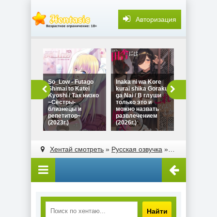
Авторизация
История о т
Сомэя из м
So_Low - Futago
Inaka ni wa Kore
семинара
Shimai to Katei
kurai shika Goraku
оказалась
Kyoshi / Так низко
ga Nai / В глуши
порноактри
~Сёстры-
только это и
Onaji Zemi 
близнецы и
можно назвать
Someya-san
репетитор~
развлечением
Sexy Joyuu
(2023г.)
(2026г.)
Hanashi (20
Хентай смотреть
»
Русская озвучка
» Переполнение / Overflow (2020г.)
Найти